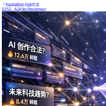
Hackathon Hub
中文
S2
S2 · A2A for Reconnect