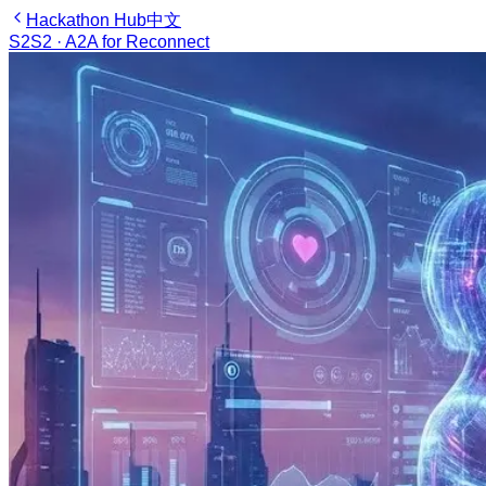
Hackathon Hub
中文
S2
S2 · A2A for Reconnect