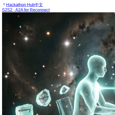
Hackathon Hub
中文
S2
S2 · A2A for Reconnect