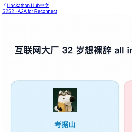
Hackathon Hub
中文
S2
S2 · A2A for Reconnect