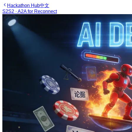
Hackathon Hub
中文
S2
S2 · A2A for Reconnect